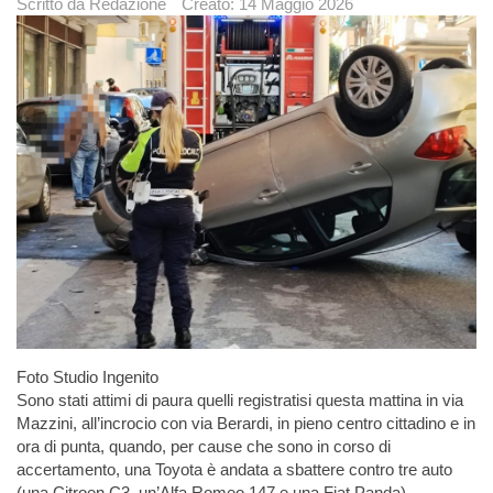
Scritto da
Redazione
Creato: 14 Maggio 2026
Foto Studio Ingenito
Sono stati attimi di paura quelli registratisi questa mattina in via
Mazzini, all’incrocio con via Berardi, in pieno centro cittadino e in
ora di punta, quando, per cause che sono in corso di
accertamento, una Toyota è andata a sbattere contro tre auto
(una Citroen C3, un’Alfa Romeo 147 e una Fiat Panda)