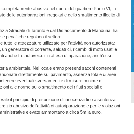
a completamente abusiva nel cuore del quartiere Paolo VI, in
 delle autoriparazioni irregolari e dello smaltimento illecito di
olizia Stradale di Taranto e dal Distaccamento di Manduria, ha
e e penali che regolano il settore.
 tutte le attrezzature utilizzate per l’attività non autorizzata:
 un generatore di corrente, saldatrici, ricambi di moto usati e
rovati anche tre autoveicoli in attesa di riparazione, anch’essi
ateria ambientale. Nel locale erano presenti sacchi contenenti
bandonate direttamente sul pavimento, assenza totale di aree
ontenere eventuali sversamenti e di misure minime di
oni alle norme sullo smaltimento dei rifiuti speciali e
ale vale il principio di presunzione di innocenza fino a sentenza
ercizio abusivo dell’attività di autoriparazione e per le violazioni
ni amministrative elevate ammontano a circa 5mila euro.