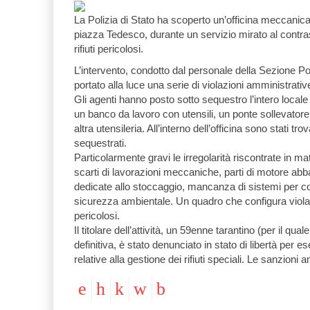
La Polizia di Stato ha scoperto un’officina meccanic
piazza Tedesco, durante un servizio mirato al contrasto
rifiuti pericolosi.
L’intervento, condotto dal personale della Sezione P
portato alla luce una serie di violazioni amministrativ
Gli agenti hanno posto sotto sequestro l’intero locale e
un banco da lavoro con utensili, un ponte sollevatore,
altra utensileria. All’interno dell’officina sono stati t
sequestrati.
Particolarmente gravi le irregolarità riscontrate in m
scarti di lavorazioni meccaniche, parti di motore ab
dedicate allo stoccaggio, mancanza di sistemi per c
sicurezza ambientale. Un quadro che configura violazi
pericolosi.
Il titolare dell’attività, un 59enne tarantino (per il qu
definitiva, è stato denunciato in stato di libertà per es
relative alla gestione dei rifiuti speciali. Le sanzio