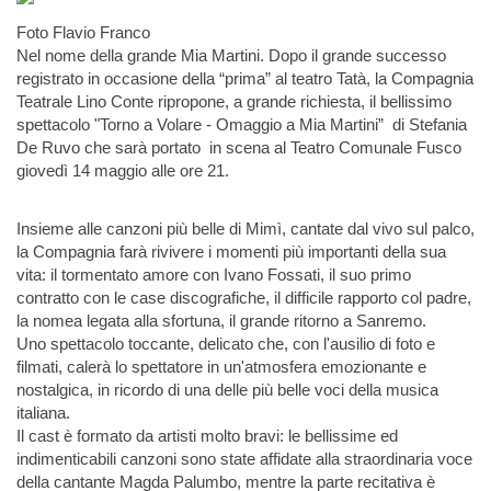
Foto Flavio Franco
Nel nome della grande Mia Martini. Dopo il grande successo
registrato in occasione della “prima” al teatro Tatà, la Compagnia
Teatrale Lino Conte ripropone, a grande richiesta, il bellissimo
spettacolo "Torno a Volare - Omaggio a Mia Martini” di Stefania
De Ruvo che sarà portato in scena al Teatro Comunale Fusco
giovedì 14 maggio alle ore 21.
Insieme alle canzoni più belle di Mimì, cantate dal vivo sul palco,
la Compagnia farà rivivere i momenti più importanti della sua
vita: il tormentato amore con Ivano Fossati, il suo primo
contratto con le case discografiche, il difficile rapporto col padre,
la nomea legata alla sfortuna, il grande ritorno a Sanremo.
Uno spettacolo toccante, delicato che, con l'ausilio di foto e
filmati, calerà lo spettatore in un'atmosfera emozionante e
nostalgica, in ricordo di una delle più belle voci della musica
italiana.
Il cast è formato da artisti molto bravi: le bellissime ed
indimenticabili canzoni sono state affidate alla straordinaria voce
della cantante Magda Palumbo, mentre la parte recitativa è