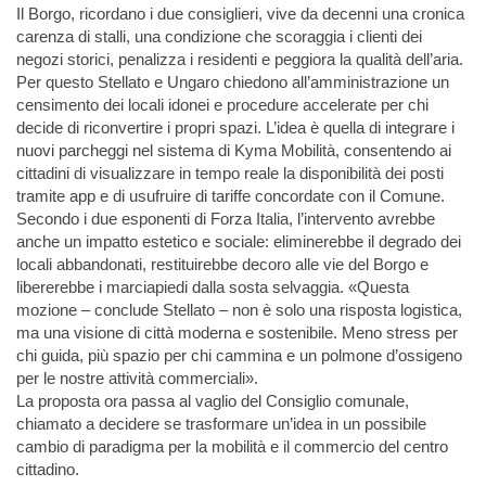
Il Borgo, ricordano i due consiglieri, vive da decenni una cronica
carenza di stalli, una condizione che scoraggia i clienti dei
negozi storici, penalizza i residenti e peggiora la qualità dell’aria.
Per questo Stellato e Ungaro chiedono all’amministrazione un
censimento dei locali idonei e procedure accelerate per chi
decide di riconvertire i propri spazi. L’idea è quella di integrare i
nuovi parcheggi nel sistema di Kyma Mobilità, consentendo ai
cittadini di visualizzare in tempo reale la disponibilità dei posti
tramite app e di usufruire di tariffe concordate con il Comune.
Secondo i due esponenti di Forza Italia, l’intervento avrebbe
anche un impatto estetico e sociale: eliminerebbe il degrado dei
locali abbandonati, restituirebbe decoro alle vie del Borgo e
libererebbe i marciapiedi dalla sosta selvaggia. «Questa
mozione – conclude Stellato – non è solo una risposta logistica,
ma una visione di città moderna e sostenibile. Meno stress per
chi guida, più spazio per chi cammina e un polmone d’ossigeno
per le nostre attività commerciali».
La proposta ora passa al vaglio del Consiglio comunale,
chiamato a decidere se trasformare un’idea in un possibile
cambio di paradigma per la mobilità e il commercio del centro
cittadino.