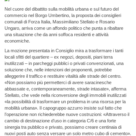
​Nel cuore del dibattito sulla mobilità urbana e sul futuro del
commercio nel Borgo Umbertino, la proposta dei consiglieri
comunali di Forza Italia, Massimiliano Stellato e Rosario
Ungaro, arriva come un affondo politico che punta a ribaltare
una situazione che da anni soffoca residenti e attività
economiche.
La mozione presentata in Consiglio mira a trasformare i tanti
locali sfitti del quartiere – ex negozi, depositi, piani terra
inutilizzati – in parcheggi pubblici o privati convenzionati, una
soluzione che, nelle intenzioni dei proponenti, potrebbe
alleggerire il traffico e restituire vitalità alle strade del centro.
«Non possiamo più permetterci di avere saracinesche
abbassate e, contemporaneamente, strade intasate», afferma
Stellato, che vede nella riconversione degli immobili inutilizzati
«la possibilità di trasformare un problema in una risorsa per la
mobilità urbana». Il capogruppo azzurro insiste sul fatto che
l’operazione non richiederebbe nuove costruzioni: «Attraverso il
cambio di destinazione d’uso in categoria C/6 e una forte
sinergia tra pubblico e privato, possiamo creare centinaia di
nuovi posti auto senza versare un solo metro cubo di cemento».