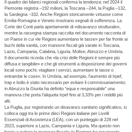
Il quadro dei bilanci regionali conferma la tendenza: nel 2024 il
Piemonte registra –192 milioni, la Toscana –244, la Puglia –132,
la Sardegna –332. Anche Regioni storicamente virtuose come
Emilia-Romagna e Veneto mostrano segnali di sofferenza. La
Corte dei Conti parla apertamente di «disavanzo strutturale»,
mentre la rassegna stampa raccolta nel documento racconta di
un Paese in cui «le Regioni aumentano le tasse» per far fronte ai
buchi della sanità, con manovre fiscali già varate in Toscana,
Lazio, Campania, Calabria, Liguria, Molise, Abruzzo e Umbria.
Il documento ricorda che «la crisi delle Regioni è sempre più
diffusa e tangibile» e che gli strumenti a disposizione dei governi
locali sono pochi: «tagliare i servizi, aumentare le tasse o
entrambe le cose». In Umbria, ad esempio, l’aumento di Irpef,
Irap e bollo è stato necessario per evitare il commissariamento;
in Abruzzo la Giunta ha definito “equa e responsabile” una
manovra che porta l’aliquota Irpef fino al 3,33% per i redditi più
alti.
La Puglia, pur registrando un disavanzo sanitario significativo, si
colloca oggi tra le prime dieci Regioni italiane per Livelli
Essenziali di Assistenza (LEA), con un punteggio di 228 nel
2023, superiore a Lazio, Campania e Liguria. Ma questo non
basta a evitare la manovra fiscale: la Regione ha recuperato