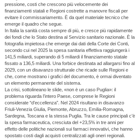
pressione, costi che crescono più velocemente dei
finanziamenti statali e Regioni costrette a manovre fiscali per
evitare il commissariamento. È da quel materiale tecnico che
emerge il quadro che segue.
In Italia la sanità costa sempre di più, e cresce più rapidamente
dei fondi che lo Stato destina al Servizio sanitario nazionale. È la
fotografia impietosa che emerge dai dati della Corte dei Conti,
secondo cui nel 2025 la spesa sanitaria effettiva raggiungerà i
141,5 miliardi, superando di 5 miliardi il finanziamento statale
fissato a 136,5 miliardi. Una forbice destinata ad allargarsi fino al
2029, con un disavanzo strutturale che ricade sulle Regioni e
che, come mostrano i grafici del documento, è ormai diventato
un elemento permanente del sistema.
La crisi, sottolineano le slide, «non è un caso Puglia»: il
problema riguarda l’intero Paese, comprese le Regioni
considerate “d’eccellenza”. Nel 2024 risultano in disavanzo
Friuli-Venezia Giulia, Piemonte, Abruzzo, Emilia-Romagna,
Sardegna, Toscana e la stessa Puglia. Tra le cause principali c’è
la spesa farmaceutica, cresciuta del +23,5% in tre anni per
effetto delle politiche nazionali sui farmaci innovativi, che hanno
spostato costi dagli acquisti centralizzati agli oneri regionali.