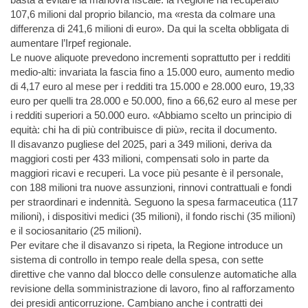
107,6 milioni dal proprio bilancio, ma «resta da colmare una
differenza di 241,6 milioni di euro». Da qui la scelta obbligata di
aumentare l’Irpef regionale.
Le nuove aliquote prevedono incrementi soprattutto per i redditi
medio-alti: invariata la fascia fino a 15.000 euro, aumento medio
di 4,17 euro al mese per i redditi tra 15.000 e 28.000 euro, 19,33
euro per quelli tra 28.000 e 50.000, fino a 66,62 euro al mese per
i redditi superiori a 50.000 euro. «Abbiamo scelto un principio di
equità: chi ha di più contribuisce di più», recita il documento.
Il disavanzo pugliese del 2025, pari a 349 milioni, deriva da
maggiori costi per 433 milioni, compensati solo in parte da
maggiori ricavi e recuperi. La voce più pesante è il personale,
con 188 milioni tra nuove assunzioni, rinnovi contrattuali e fondi
per straordinari e indennità. Seguono la spesa farmaceutica (117
milioni), i dispositivi medici (35 milioni), il fondo rischi (35 milioni)
e il sociosanitario (25 milioni).
Per evitare che il disavanzo si ripeta, la Regione introduce un
sistema di controllo in tempo reale della spesa, con sette
direttive che vanno dal blocco delle consulenze automatiche alla
revisione della somministrazione di lavoro, fino al rafforzamento
dei presidi anticorruzione. Cambiano anche i contratti dei