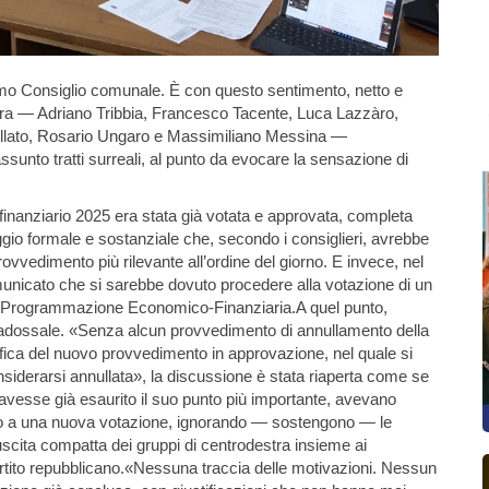
timo Consiglio comunale. È con questo sentimento, netto e
stra — Adriano Tribbia, Francesco Tacente, Luca Lazzàro,
ellato, Rosario Ungaro e Massimiliano Messina —
ssunto tratti surreali, al punto da evocare la sensazione di
 finanziario 2025 era stata già votata e approvata, completa
ggio formale e sostanziale che, secondo i consiglieri, avrebbe
ovvedimento più rilevante all’ordine del giorno. E invece, nel
omunicato che si sarebbe dovuto procedere alla votazione di un
e Programmazione Economico-Finanziaria.A quel punto,
radossale. «Senza alcun provvedimento di annullamento della
fica del nuovo provvedimento in approvazione, nel quale si
iderarsi annullata», la discussione è stata riaperta come se
a avesse già esaurito il suo punto più importante, avevano
uto a una nuova votazione, ignorando — sostengono — le
uscita compatta dei gruppi di centrodestra insieme ai
rtito repubblicano.«Nessuna traccia delle motivazioni. Nessun