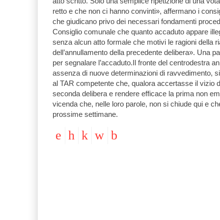
atto scritto. Solo una semplice ripetizione di una vo
retto e che non ci hanno convinti», affermano i consi
che giudicano privo dei necessari fondamenti procedu
Consiglio comunale che quanto accaduto appare ille
senza alcun atto formale che motivi le ragioni della 
dell’annullamento della precedente delibera». Una par
per segnalare l’accaduto.Il fronte del centrodestra an
assenza di nuove determinazioni di ravvedimento, si
al TAR competente che, qualora accertasse il vizio d
seconda delibera e rendere efficace la prima non emen
vicenda che, nelle loro parole, non si chiude qui e che
prossime settimane.