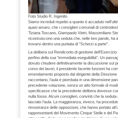
Foto Studio R. Ingenito
Siamo increduli rispetto a quanto è accaduto nell’ul
quasi amaro, che i consiglieri comunali di centrode
Tiziana Toscano, Giampaolo Vietri, Massimiliano St
ricostruiscono una seduta che, nelle loro parole, ha a
trovarsi dentro una puntata di “Scherzi a parte”.
La delibera sul Rendiconto di gestione dell’Esercizio
perfino della sua “immediata eseguibilità”. Un passa
dovuto chiudere definitivamente la discussione sul pr
corso dei lavori, il presidente facente funzioni ha c
emendamento proposto dal dirigente della Direzion
raccontano, l’aula è piombata in una dimensione pa
precedente votazione, senza un atto formale di modi
specificasse che la precedente delibera dovesse cons
nulla fosse. Alcuni consiglieri, convinti che la sedut
lasciato l’aula. La maggioranza, invece, ha proced
rimostranze delle opposizioni, che hanno portato all’
rappresentanti del Movimento Cinque Stelle e del Pa