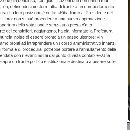
tazione già conclusa, con giustificazioni che non hanno mai
glieri, definendosi «esterrefatti» di fronte a un comportamento
rali.La loro posizione è netta: «Ribadiamo al Presidente del
gittimo: non si può procedere a una nuova approvazione
riapertura della votazione e senza una presa d’atto
te dei consiglieri, aggiungono, ha già informato la Prefettura
nuncia inoltre di essere pronto a un passo ulteriore: «In
amo pronti ad intraprendere un ricorso amministrativo innanzi
i forma e di procedura, potrebbe portare all’annullamento della
data con rilevanti rischi dal punto di vista contabile».Una
 apre un fronte politico e istituzionale destinato a pesare sulle